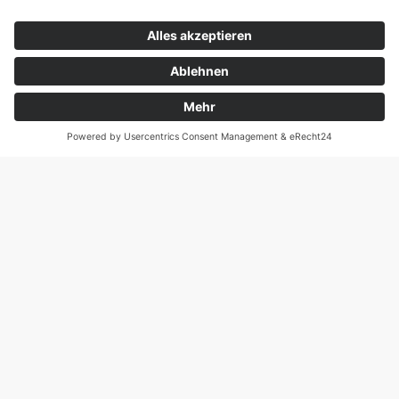
Gemeinnützigkeit. Sie ist
Elternvereinigung, Fachverband und
Einrichtungsträger für Menschen mit
geistiger Behinderung und ihren
Familien.
KONTAKT
Tel.: 03445 710874-0
E-Mail: info@lebenshilfe-naumburg.de
Lebenshilfe Naumburg e. V.
Johann-Gutenberg-Straße 1
06618 Naumburg