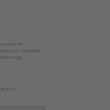
enschen mit
mburg e.V. beinhaltet
erzen liegt.
ng e.V.«