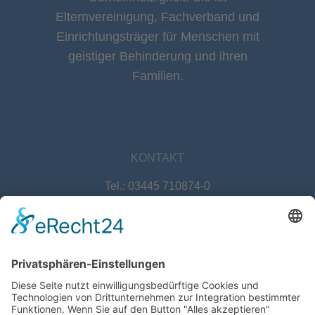
Elternvereinigung, Fachverband und
Einrichtungsträger für Menschen mit
geistiger Behinderung und ihren
Familien.
KONTAKT
Tel.: 03445 710874-0
E-Mail: info@lebenshilfe-naumburg.de
Lebenshilfe Naumburg e. V.
Johann-Gutenberg-Straße 1
06618 Naumburg