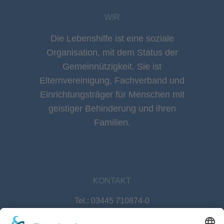
WIR
Die Lebenshilfe ist eine soziale
Organisation, mit dem Status der
Gemeinnützigkeit. Sie ist
Elternvereinigung, Fachverband und
Einrichtungsträger für Menschen mit
geistiger Behinderung und ihren
Familien.
KONTAKT
Tel.: 03445 710874-0
E-Mail: info@lebenshilfe-naumburg.de