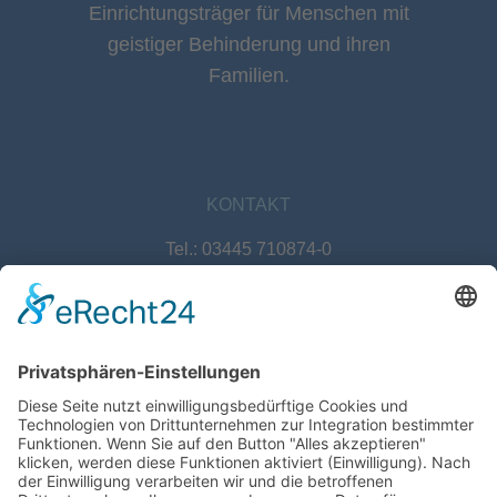
Einrichtungsträger für Menschen mit
geistiger Behinderung und ihren
Familien.
KONTAKT
Tel.: 03445 710874-0
E-Mail: info@lebenshilfe-naumburg.de
Lebenshilfe Naumburg e. V.
Johann-Gutenberg-Straße 1
06618 Naumburg